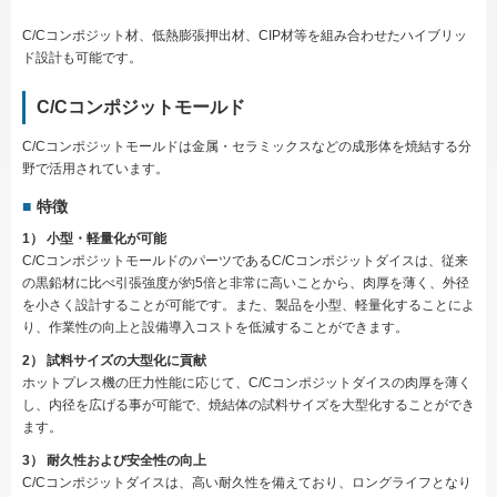
C/Cコンポジット材、低熱膨張押出材、CIP材等を組み合わせたハイブリッ
ド設計も可能です。
C/Cコンポジットモールド
C/Cコンポジットモールドは金属・セラミックスなどの成形体を焼結する分
野で活用されています。
特徴
1） 小型・軽量化が可能
C/CコンポジットモールドのパーツであるC/Cコンポジットダイスは、従来
の黒鉛材に比べ引張強度が約5倍と非常に高いことから、肉厚を薄く、外径
を小さく設計することが可能です。また、製品を小型、軽量化することによ
り、作業性の向上と設備導入コストを低減することができます。
2） 試料サイズの大型化に貢献
ホットプレス機の圧力性能に応じて、C/Cコンポジットダイスの肉厚を薄く
し、内径を広げる事が可能で、焼結体の試料サイズを大型化することができ
ます。
3） 耐久性および安全性の向上
C/Cコンポジットダイスは、高い耐久性を備えており、ロングライフとなり