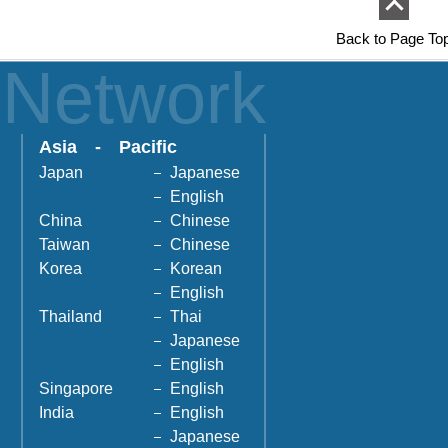
Back to Page To
lNetwork
Asia - Pacific
Japan
Japanese
English
China
Chinese
Taiwan
Chinese
Korea
Korean
English
Thailand
Thai
Japanese
English
Singapore
English
India
English
Japanese