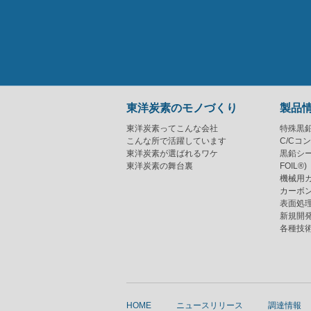
東洋炭素のモノづくり
製品
東洋炭素ってこんな会社
特殊黒
こんな所で活躍しています
C/Cコ
東洋炭素が選ばれるワケ
黒鉛シー
東洋炭素の舞台裏
FOIL®)
機械用
カーボ
表面処
新規開
各種技
HOME
ニュースリリース
調達情報