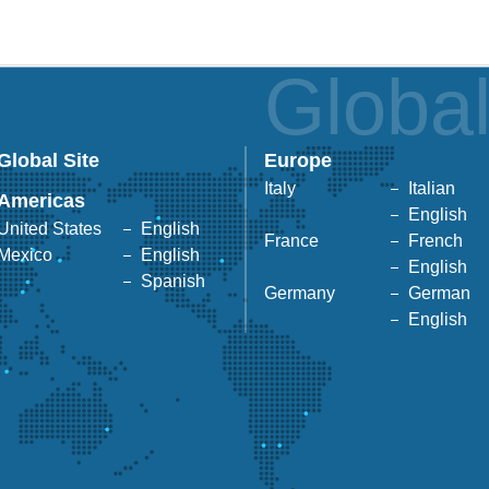
Globa
Global Site
Europe
Italy
Italian
Americas
English
United States
English
France
French
Mexico
English
English
Spanish
Germany
German
English