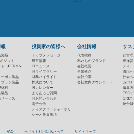
情報
投資家の皆様へ
会社情報
サス
鉛製品
トップメッセージ
代表挨拶
経営理
ンポジット
経営情報
私たちのブランド
東洋炭
ト（PERMA-
IRニュース
会社概要
ティ
IRライブラリー
事業拠点
環境へ
カーボン製品
財務ハイライト
会社沿革
社会へ
ンブラシ製品
株式について
会社案内ダウンロード
ガバナ
理材料
IRカレンダー
編集方
発製品
よくあるご質問
ESG
術サービス
IRお問い合わせ
GRI
電子公告
統合報
ディスクロージャーポリ
シーと免責事項
FAQ
当サイト利用にあたって
サイトマップ